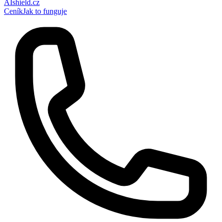
AI
shield
.cz
Ceník
Jak to funguje