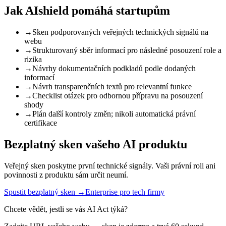
Jak AIshield pomáhá startupům
→
Sken podporovaných veřejných technických signálů na
webu
→
Strukturovaný sběr informací pro následné posouzení role a
rizika
→
Návrhy dokumentačních podkladů podle dodaných
informací
→
Návrh transparenčních textů pro relevantní funkce
→
Checklist otázek pro odbornou přípravu na posouzení
shody
→
Plán další kontroly změn; nikoli automatická právní
certifikace
Bezplatný sken vašeho AI produktu
Veřejný sken poskytne první technické signály. Vaši právní roli ani
povinnosti z produktu sám určit neumí.
Spustit bezplatný sken →
Enterprise pro tech firmy
Chcete vědět, jestli se vás AI Act týká?