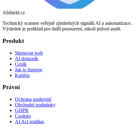
AI
shield
.cz
Technický scanner veřejně zjistitelných signálů AI a automatizace.
Výsledek je podklad pro další posouzení, nikoli právní audit.
Produkt
Skenovat web
AI dotazník
Ceník
Jak to funguje
Kariéra
Právní
Ochrana soukromí
Obchodní podmínky
GDPR
Cookies
AI Act souhlas