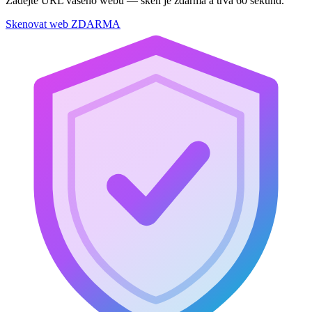
Zadejte URL vašeho webu — sken je zdarma a trvá 60 sekund.
Skenovat web ZDARMA