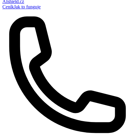
AI
shield
.cz
Ceník
Jak to funguje