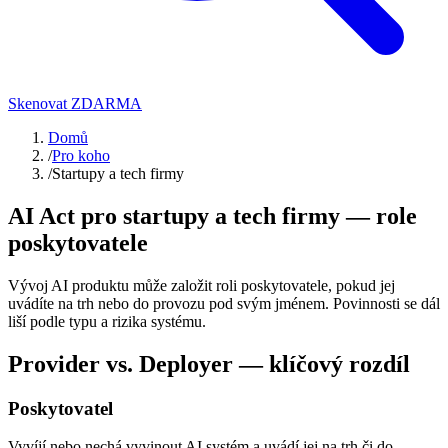
Skenovat ZDARMA
Domů
/
Pro koho
/
Startupy a tech firmy
AI Act pro startupy a tech firmy
— role
poskytovatele
Vývoj AI produktu může založit roli poskytovatele, pokud jej
uvádíte na trh nebo do provozu pod svým jménem. Povinnosti se dál
liší podle typu a rizika systému.
Provider vs. Deployer — klíčový rozdíl
Poskytovatel
Vyvíjí nebo nechá vyvinout AI systém a uvádí jej na trh či do